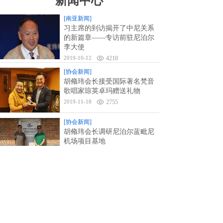
新闻中心
[南亚新闻]
习主席的到访揭开了中尼关系
的新篇章——专访前驻尼泊尔
李大使
2019-10-12
4210
[协会新闻]
胡翛玮会长接受国际著名梵音
歌唱家琼英卓玛赠送礼物
2019-11-18
2755
[协会新闻]
胡翛玮会长调研尼泊尔蓝毗尼
机场项目基地
2019-11-15
2567
[中国新闻]
5000吨黄金做后盾！中国数字
货币即将面世！
2019-10-23
2663
<
1
2
3
4
5
...
7
8
>