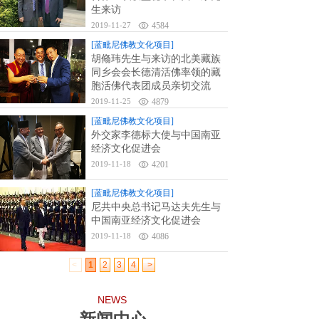
生来访
2019-11-27
4584
[蓝毗尼佛教文化项目]
胡翛玮先生与来访的北美藏族
同乡会会长德清活佛率领的藏
胞活佛代表团成员亲切交流
2019-11-25
4879
[蓝毗尼佛教文化项目]
外交家李德标大使与中国南亚
经济文化促进会
2019-11-18
4201
[蓝毗尼佛教文化项目]
尼共中央总书记马达夫先生与
中国南亚经济文化促进会
2019-11-18
4086
<
1
2
3
4
>
NEWS