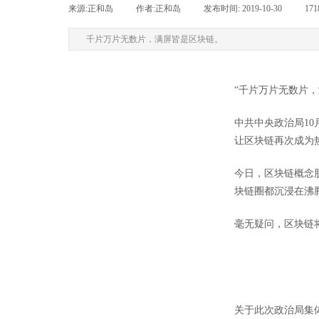
来源:
正和岛
|
作者:
正和岛
|
发布时间:
2019-10-30
|
17
千片万片无数片，满屏皆是区块链。
“千片万片无数片，
中共中央政治局1
让区块链再次成为
今日，区块链概念
块链圈都沉浸在沸
毫无疑问，区块链
关于此次政治局集